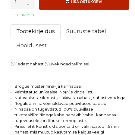
LISA OSTUKORVI
TELLIMISEL
Tootekirjeldus
Suuruste tabel
Hooldusest
(S)iledast nahast (S)uvekingad tellimisel.
Brogue muster nina- ja kannaosal.
Valmistatud unikaalsel No(N)s kingaliistul.
Naturaalsest siledast ja läikivast nahast, nahast voodriga. 
Reguleerimist võimaldavad puuvillased paelad.
Ninaosa on tugevdatud 100% puuvillase 
trikotaažliimiriidega kahe nahakihi vahel; kannaosa 
tugevduseks on õhuke termoplastik.
Pinsol ehk konstruktsioontald on valmistatud 1,6 mm 
nahast, mis muutub kasutamise käigus veelgi 