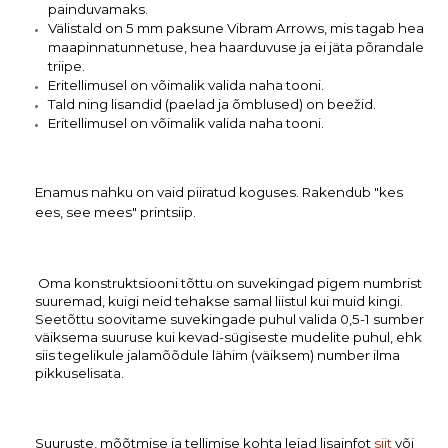
painduvamaks.
Välistald on 5 mm paksune Vibram Arrows, mis tagab hea 
maapinnatunnetuse, hea haarduvuse ja ei jäta põrandale 
triipe.
Eritellimusel on võimalik valida naha tooni.
Tald ning lisandid (paelad ja õmblused) on beežid.
Eritellimusel on võimalik valida naha tooni.
Enamus nahku on vaid piiratud koguses. Rakendub "kes 
ees, see mees" printsiip.
Oma konstruktsiooni tõttu on suvekingad pigem numbrist 
suuremad, kuigi neid tehakse samal liistul kui muid kingi. 
Seetõttu soovitame suvekingade puhul valida 0,5-1 sumber 
väiksema suuruse kui kevad-sügiseste mudelite puhul, ehk 
siis tegelikule jalamõõdule lähim (väiksem) number ilma 
pikkuselisata.
Suuruste, mõõtmise ja tellimise kohta leiad lisainfot 
siit
 või 