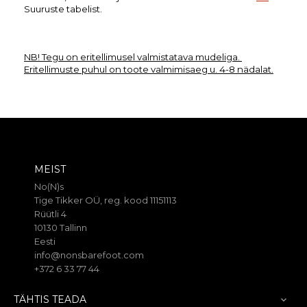
Suuruste tabelist.
NB! Tegu on eritellimusel valmistatava mudeliga. 
Eritellimuste puhul on toote valmimisaeg u. 4-8 nädalat.
MEIST
No(N)s
Tige Tikker OÜ, reg. kood 11151113
Rüütli 4
10130 Tallinn
Eesti
info@nonsbarefoot.com
+372 6 33 77 44
TÄHTIS TEADA
